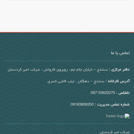
تماس با ما
دفتر مرکزی :
سنندج – خیابان جام جم ، روبروی کارواش ، شرکت امیر کردستان
آدرس کارخانه :
سنندج – دهگلان ، جنب کاشی کسری
تلفکس :
33620279-087
شماره تماس مدیریت :
09183806250
شرکت امیر کردستان