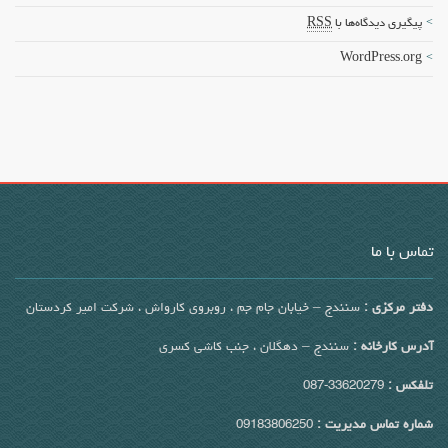
پیگیری دیدگاه‌ها با
RSS
WordPress.org
تماس با ما
دفتر مرکزی :
سنندج – خیابان جام جم ، روبروی کارواش ، شرکت امیر کردستان
آدرس کارخانه :
سنندج – دهگلان ، جنب کاشی کسری
تلفکس :
33620279-087
شماره تماس مدیریت :
09183806250