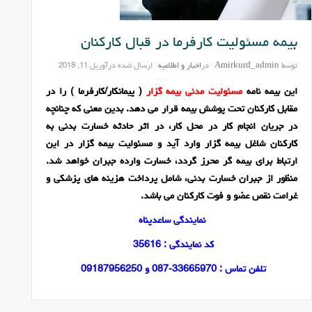
بیمه مسئولیت کارفرما در قبال کارکنان
توسط
Amirkurd_admin
در
اخبار و اطلاعیه
ارسال شده در
آوریل 11, 2018
این
بیمه نامه
مسئولیت مدنی بیمه گزار
( پیمانکار/کارفرما ) را در
مقابل کارکنان تحت پوشش بیمه قرار می دهد. بدین معنی که چنانچه
در جریان انجام کار در محل کار، در اثر حادثه خسارت بدنی به
کارکنان شاغل بیمه گزار وارد آید و مسئولیت بیمه گزار در این
ارتباط برای بیمه گر محرز گردد، خسارت وارده جبران خواهد شد.
منظور از جبران خسارت بدنی، شامل پرداخت هزینه های پزشکی و
غرامت نقص عضو و فوت کارکنان می باشد.
نمایندگی ساعدپناه
کد نمایندگی : 35616
تلفن تماس : 33665970-087 و 09187956250